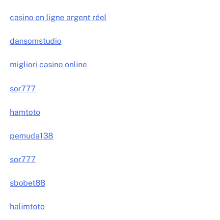
casino en ligne argent réel
dansomstudio
migliori casino online
sor777
hamtoto
pemuda138
sor777
sbobet88
halimtoto