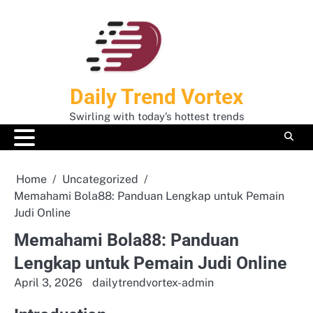
Skip
to
content
Daily Trend Vortex
Swirling with today’s hottest trends
Home
Uncategorized
Memahami Bola88: Panduan Lengkap untuk Pemain
Judi Online
Memahami Bola88: Panduan
Lengkap untuk Pemain Judi Online
April 3, 2026
dailytrendvortex-admin