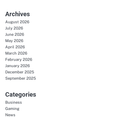
Archives
August 2026
July 2026
June 2026
May 2026
April 2026
March 2026
February 2026
January 2026
December 2025
September 2025
Categories
Business
Gaming
News