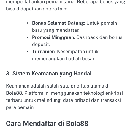
mempertahankan pemain lama. Beberapa bonus yang
bisa didapatkan antara lain:
Bonus Selamat Datang
: Untuk pemain
baru yang mendaftar.
Promosi Mingguan
: Cashback dan bonus
deposit.
Turnamen
: Kesempatan untuk
memenangkan hadiah besar.
3. Sistem Keamanan yang Handal
Keamanan adalah salah satu prioritas utama di
Bola88. Platform ini menggunakan teknologi enkripsi
terbaru untuk melindungi data pribadi dan transaksi
para pemain.
Cara Mendaftar di Bola88