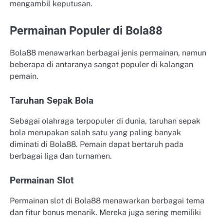
mengambil keputusan.
Permainan Populer di Bola88
Bola88 menawarkan berbagai jenis permainan, namun
beberapa di antaranya sangat populer di kalangan
pemain.
Taruhan Sepak Bola
Sebagai olahraga terpopuler di dunia, taruhan sepak
bola merupakan salah satu yang paling banyak
diminati di Bola88. Pemain dapat bertaruh pada
berbagai liga dan turnamen.
Permainan Slot
Permainan slot di Bola88 menawarkan berbagai tema
dan fitur bonus menarik. Mereka juga sering memiliki