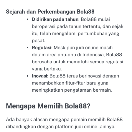
Sejarah dan Perkembangan Bola88
Didirikan pada tahun
: Bola88 mulai
beroperasi pada tahun tertentu, dan sejak
itu, telah mengalami pertumbuhan yang
pesat.
Regulasi
: Meskipun judi online masih
dalam area abu-abu di Indonesia, Bola88
berusaha untuk mematuhi semua regulasi
yang berlaku.
Inovasi
: Bola88 terus berinovasi dengan
menambahkan fitur-fitur baru guna
meningkatkan pengalaman bermain.
Mengapa Memilih Bola88?
Ada banyak alasan mengapa pemain memilih Bola88
dibandingkan dengan platform judi online lainnya.