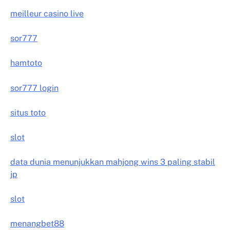
meilleur casino live
sor777
hamtoto
sor777 login
situs toto
slot
data dunia menunjukkan mahjong wins 3 paling stabil
jp
slot
menangbet88