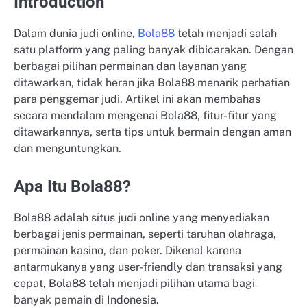
Introduction
Dalam dunia judi online,
Bola88
telah menjadi salah
satu platform yang paling banyak dibicarakan. Dengan
berbagai pilihan permainan dan layanan yang
ditawarkan, tidak heran jika Bola88 menarik perhatian
para penggemar judi. Artikel ini akan membahas
secara mendalam mengenai Bola88, fitur-fitur yang
ditawarkannya, serta tips untuk bermain dengan aman
dan menguntungkan.
Apa Itu Bola88?
Bola88 adalah situs judi online yang menyediakan
berbagai jenis permainan, seperti taruhan olahraga,
permainan kasino, dan poker. Dikenal karena
antarmukanya yang user-friendly dan transaksi yang
cepat, Bola88 telah menjadi pilihan utama bagi
banyak pemain di Indonesia.